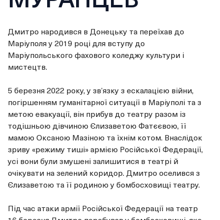
Дмитро народився в Донецьку та переїхав до
Маріуполя у 2019 році для вступу до
Маріупольського фахового коледжу культури і
мистецтв.
5 березня 2022 року, у звʼязку з ескалацією війни,
погіршенням гуманітарної ситуації в Маріуполі та з
метою евакуації, він прибув до театру разом із
тодішньою дівчиною Єлизаветою Фатєєвою, її
мамою Оксаною Мазіною та їхнім котом. Внаслідок
зриву «режиму тиші» армією Російської Федерації,
усі вони були змушені залишитися в театрі й
очікувати на зелений коридор. Дмитро оселився з
Єлизаветою та її родиною у бомбосховищі театру.
Під час атаки армії Російської Федерації на театр
16 березня Дмитро перебував у бомбосховищі, яке