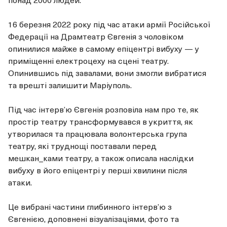
16 березня 2022 року під час атаки армії Російської
Федерації на Драмтеатр Євгенія з чоловіком
опинилися майже в самому епіцентрі вибуху — у
приміщенні електроцеху на сцені театру.
Опинившись під завалами, вони змогли вибратися
та врешті залишити Маріуполь.
Під час інтервʼю Євгенія розповіла нам про те, як
простір театру трансформувався в укриття, як
утворилася та працювала волонтерська група
театру, які труднощі поставали перед
мешкан_ками театру, а також описала наслідки
вибуху в його епіцентрі у перші хвилини після
атаки.
Це вибрані частини глибинного інтервʼю з
Євгенією, доповнені візуалізаціями, фото та