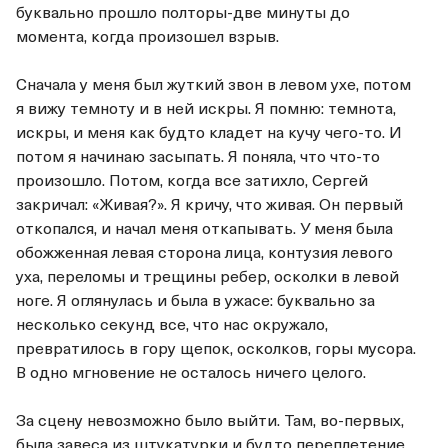
буквально прошло полторы-две минуты до
момента, когда произошел взрыв.
Сначала у меня был жуткий звон в левом ухе, потом
я вижу темноту и в ней искры. Я помню: темнота,
искры, и меня как будто кладет на кучу чего-то. И
потом я начинаю засыпать. Я поняла, что что-то
произошло. Потом, когда все затихло, Сергей
закричал: «Живая?». Я кричу, что живая. Он первый
откопался, и начал меня откапывать. У меня была
обожженная левая сторона лица, контузия левого
уха, переломы и трещины ребер, осколки в левой
ноге. Я оглянулась и была в ужасе: буквально за
несколько секунд все, что нас окружало,
превратилось в гору щепок, осколков, горы мусора.
В одно мгновение не осталось ничего целого.
За сцену невозможно было выйти. Там, во-первых,
была завеса из штукатурки и будто переплетение