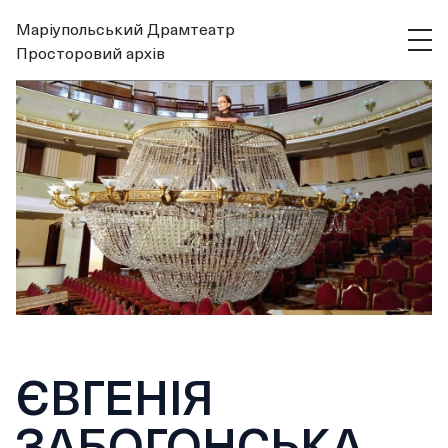
Маріупольський Драмтеатр
Просторовий архів
ЄВГЕНІЯ
ЗАБОГОНСЬКА