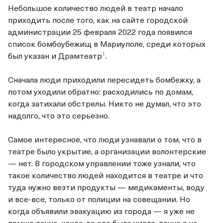
Небольшое количество людей в театр начало
приходить после того, как на сайте городской
администрации 25 февраля 2022 года появился
список бомбоубежищ в Мариуполе,
среди которых
1
был указан и Драмтеатр
.
Сначала люди приходили пересидеть бомбежку, а
потом уходили обратно: расходились по домам,
когда затихали обстрелы. Никто не думал, что это
надолго, что это серьезно.
Самое интересное, что люди узнавали о том, что в
театре было укрытие, а организации волонтерские
— нет. В городском управлении тоже узнали, что
такое количество людей находится в театре и что
туда нужно везти продукты — медикаменты, воду
и все-все, только от полиции на совещании. Но
когда объявили эвакуацию из города — я уже не
помню точно, какое-то это было число, точно я не