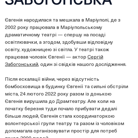
Євгенія
народилася та мешкала в Маріуполі, де з
2002 року працювала в Маріупольському
драматичному театрі — спершу на посаді
освітлювачки, а згодом, здобувши відповідну
освіту, художницею зі світла. У театрі також
працював чоловік Євгенії — актор
Сергій
Забогонський
, один зі свідків нашого дослідження.
Після ескалації війни, через відсутність
бомбосховища в будинку Євгенії та сильні обстріли
міста, 24 лютого 2022 року разом із донькою
Євгенія вирушила до Драмтеатру. Але коли на
початку березня туди почало прибувати дедалі
більше людей, Євгенія стала координаторкою
волонтерської групи театру та разом із чоловіком
допомагала організовувати простір для потреб
понад 2000 людей.